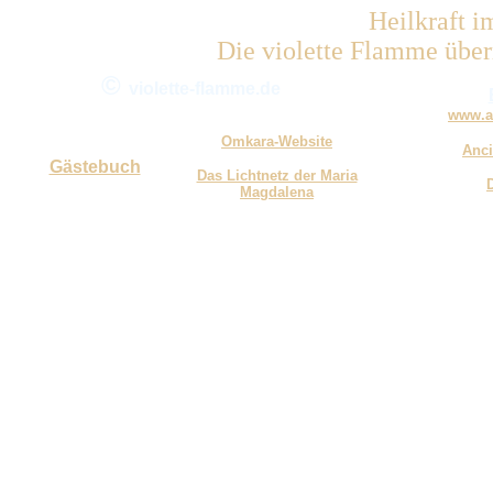
Heilkraft i
Die violette Flamme über
©
violette-flamme.de
www.au
Omkara-Website
Anci
Gästebuch
Das Lichtnetz der Maria
Magdalena